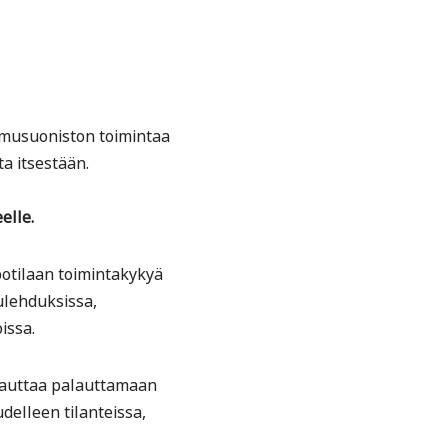
imusuoniston toimintaa
a itsestään.
elle.
potilaan toimintakykyä
ulehduksissa,
issa.
n auttaa palauttamaan
delleen tilanteissa,