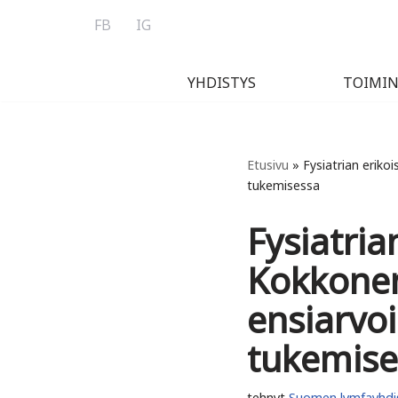
FB
IG
Siirry
suoraan
YHDISTYS
TOIMI
sisältöön
Etusivu
»
Fysiatrian eriko
tukemisessa
Fysiatria
Kokkonen
ensiarvo
tukemise
tehnyt
Suomen lymfayhdis