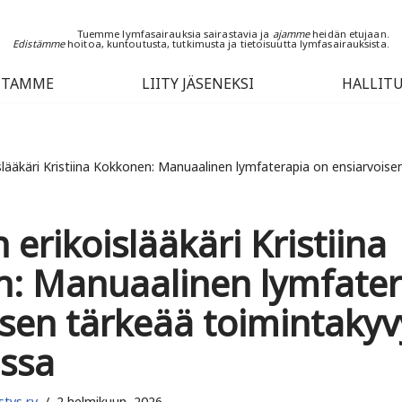
Tuemme lymfasairauksia sairastavia ja
ajamme
heidän etujaan.
Edistämme
hoitoa, kuntoutusta, tutkimusta ja tietoisuutta lymfasairauksista.
NTAMME
LIITY JÄSENEKSI
HALLIT
islääkäri Kristiina Kokkonen: Manuaalinen lymfaterapia on ensiarvois
n erikoislääkäri Kristiina
: Manuaalinen lymfater
isen tärkeää toimintaky
ssa
tys ry
2 helmikuun, 2026