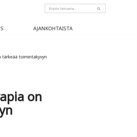
US
AJANKOHTAISTA
en tärkeää toimintakyvyn
apia on
vyn