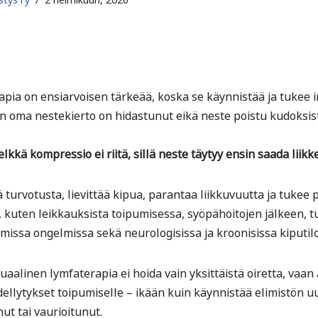
pia on ensiarvoisen tärkeää, koska se käynnistää ja tukee 
hon oma nestekierto on hidastunut eikä neste poistu kudoksist
kkä kompressio ei riitä, sillä neste täytyy ensin saada liikke
turvotusta, lievittää kipua, parantaa liikkuvuutta ja tukee 
a, kuten leikkauksista toipumisessa, syöpähoitojen jälkeen, t
issa ongelmissa sekä neurologisissa ja kroonisissa kiputilo
uaalinen lymfaterapia ei hoida vain yksittäistä oiretta, vaa
ellytykset toipumiselle – ikään kuin käynnistää elimistön uu
ut tai vaurioitunut.