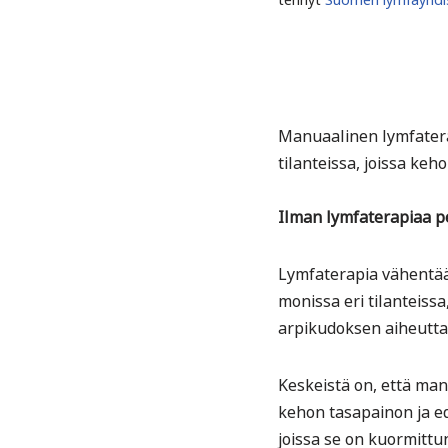
Manuaalinen lymfatera
tilanteissa, joissa ke
Ilman lymfaterapiaa pel
Lymfaterapia vähentää 
monissa eri tilanteiss
arpikudoksen aiheuttam
Keskeistä on, että man
kehon tasapainon ja ed
joissa se on kuormittun